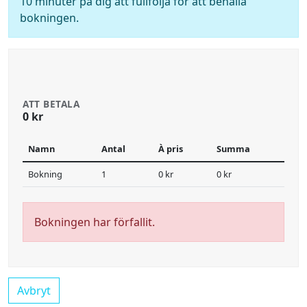
10 minuter på dig att fullfölja för att behålla
bokningen.
ATT BETALA
0 kr
Namn
Antal
À pris
Summa
Bokning
1
0 kr
0 kr
Bokningen har förfallit.
Avbryt