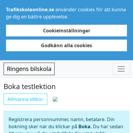
Trafikskolaonline.se
använder cookies för att kunna
ge dig en bättre upplevelse.
Cookieinställningar
Godkänn alla cookies
Ringens bilskola
Boka testlektion
Allmänna villkor
Registrera personnummer, namn, betalare. Din
bokning sker när du klickar på
Boka
. Du har sedan