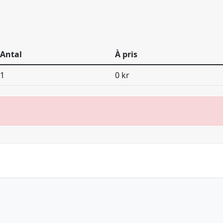
Antal
À pris
1
0 kr