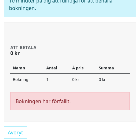
10 minuter på dig att fullfölja för att behålla
bokningen.
ATT BETALA
0 kr
Namn
Antal
À pris
Summa
Bokning
1
0 kr
0 kr
Bokningen har förfallit.
Avbryt