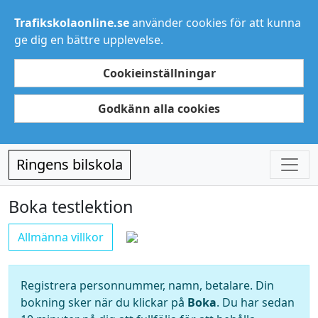
Trafikskolaonline.se
använder cookies för att kunna
ge dig en bättre upplevelse.
Cookieinställningar
Godkänn alla cookies
Ringens bilskola
Boka testlektion
Allmänna villkor
Registrera personnummer, namn, betalare. Din
bokning sker när du klickar på
Boka
. Du har sedan