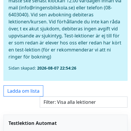
måste ske senast klockan 12.00 vardagen innan via
mail (info@ringensbilskola.se) eller telefon (08-
6403040). Vid sen avbokning debiteras
lektionen/kursen. Vid förhållande du inte kan råda
över, t ex akut sjukdom, debiteras ingen avgift vid
uppvisande av sjukintyg. Test-lektioner är ej till för
er som redan är elever hos oss eller redan har kört
en test-lektion (för er rekommenderar vi att ni
ringer för bokning)
Sidan skapad:
2026-08-07 22:54:26
Ladda om lista
Testlektion Automat