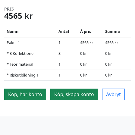
PRIS
4565 kr
Namn
Antal
À pris
Summa
Paket 1
1
4565 kr
4565 kr
* 3 Körlektioner
3
0 kr
0 kr
* Teorimaterial
1
0 kr
0 kr
* Riskutbildning 1
1
0 kr
0 kr
Köp, har konto
Köp, skapa konto
Avbryt