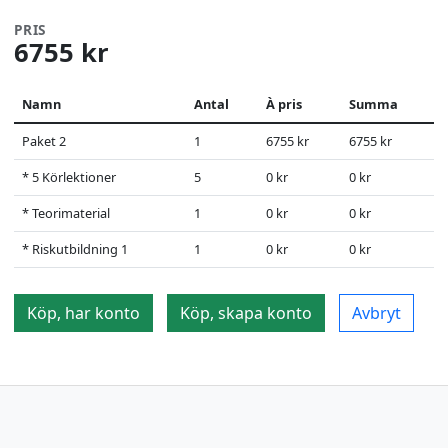
PRIS
6755 kr
Namn
Antal
À pris
Summa
Paket 2
1
6755 kr
6755 kr
* 5 Körlektioner
5
0 kr
0 kr
* Teorimaterial
1
0 kr
0 kr
* Riskutbildning 1
1
0 kr
0 kr
Köp, har konto
Köp, skapa konto
Avbryt