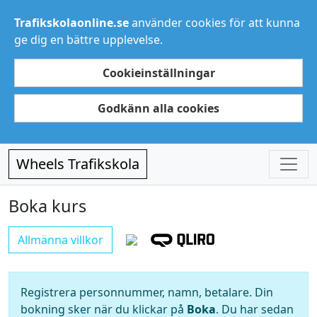
Trafikskolaonline.se
använder cookies för att kunna
ge dig en bättre upplevelse.
Cookieinställningar
Godkänn alla cookies
Wheels Trafikskola
Boka kurs
Allmänna villkor
Registrera personnummer, namn, betalare. Din
bokning sker när du klickar på
Boka
. Du har sedan