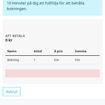
10 minuter på dig att fullfölja för att behålla
bokningen.
ATT BETALA
0 kr
Namn
Antal
À pris
Summa
Bokning
1
0 kr
0 kr
Avbryt