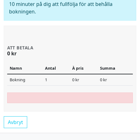
10 minuter på dig att fullfölja för att behålla
bokningen.
ATT BETALA
0 kr
Namn
Antal
À pris
Summa
Bokning
1
0 kr
0 kr
Avbryt