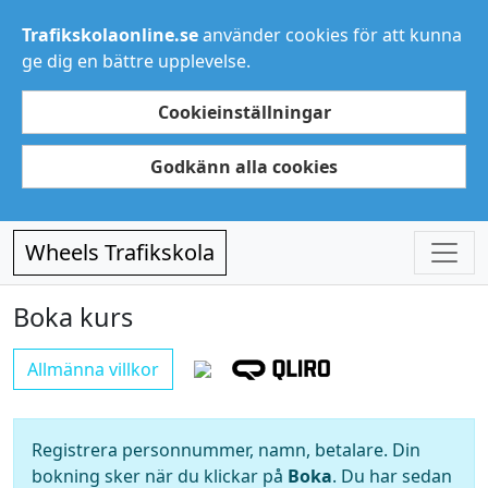
Trafikskolaonline.se
använder cookies för att kunna
ge dig en bättre upplevelse.
Cookieinställningar
Godkänn alla cookies
Wheels Trafikskola
Boka kurs
Allmänna villkor
Registrera personnummer, namn, betalare. Din
bokning sker när du klickar på
Boka
. Du har sedan