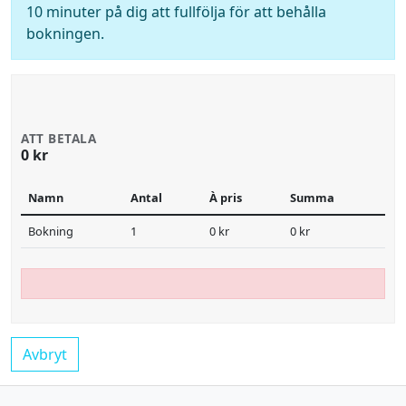
10 minuter på dig att fullfölja för att behålla
bokningen.
ATT BETALA
0 kr
Namn
Antal
À pris
Summa
Bokning
1
0 kr
0 kr
Avbryt