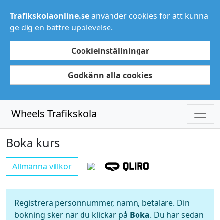
Trafikskolaonline.se
använder cookies för att kunna
ge dig en bättre upplevelse.
Cookieinställningar
Godkänn alla cookies
Wheels Trafikskola
Boka kurs
Allmänna villkor
Registrera personnummer, namn, betalare. Din
bokning sker när du klickar på
Boka
. Du har sedan