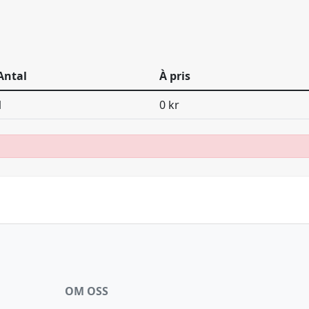
Antal
À pris
1
0 kr
OM OSS