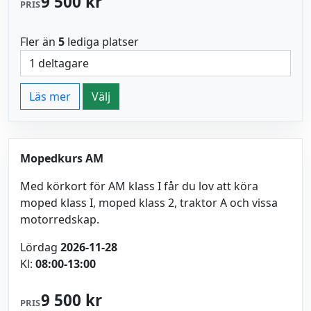
9 500 kr
PRIS
Fler än
5
lediga platser
Läs mer
Välj
Mopedkurs AM
Med körkort för AM klass I får du lov att köra
moped klass I, moped klass 2, traktor A och vissa
motorredskap.
Lördag
2026-11-28
Kl:
08:00-13:00
9 500 kr
PRIS