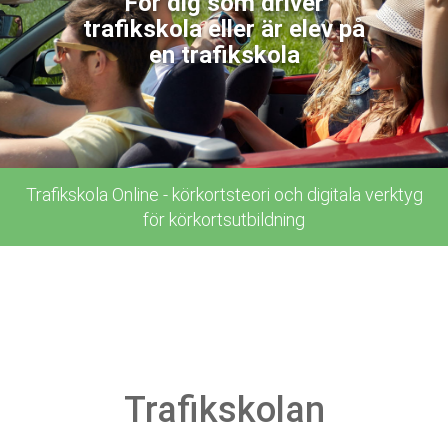
För dig som driver
trafikskola eller är elev på
en trafikskola
Trafikskola Online - körkortsteori och digitala verktyg
för körkortsutbildning
Trafikskolan