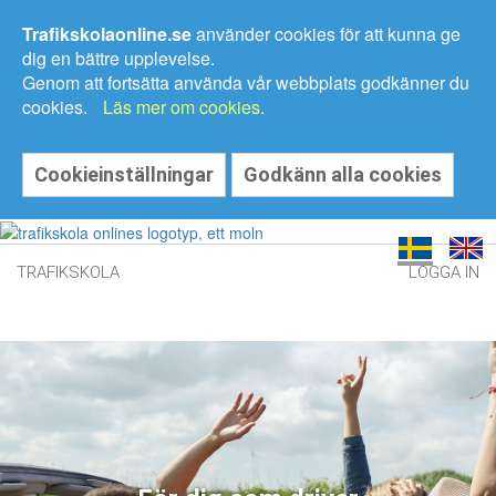
Trafikskolaonline.se
använder cookies för att kunna ge
dig en bättre upplevelse.
Genom att fortsätta använda vår webbplats godkänner du
cookies.
Läs mer om cookies.
Cookieinställningar
Godkänn alla cookies
TRAFIKSKOLA
LOGGA IN