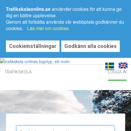
Trafikskolaonline.se
använder cookies för att kunna ge
dig en bättre upplevelse.
Genom att fortsätta använda vår webbplats godkänner du
cookies.
Läs mer om cookies.
Cookieinställningar
Godkänn alla cookies
TRAFIKSKOLA
LOGGA IN