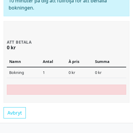
10 minuter på dig att fullfölja för att behålla
bokningen.
ATT BETALA
0 kr
Namn
Antal
À pris
Summa
Bokning
1
0 kr
0 kr
Avbryt