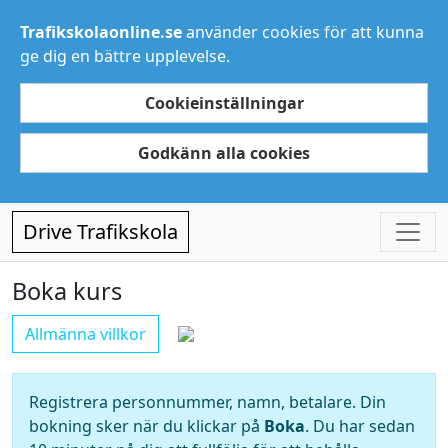
Trafikskolaonline.se
använder cookies för att kunna
ge dig en bättre upplevelse.
Cookieinställningar
Godkänn alla cookies
Drive Trafikskola
Boka kurs
Allmänna villkor
Registrera personnummer, namn, betalare. Din
bokning sker när du klickar på
Boka
. Du har sedan