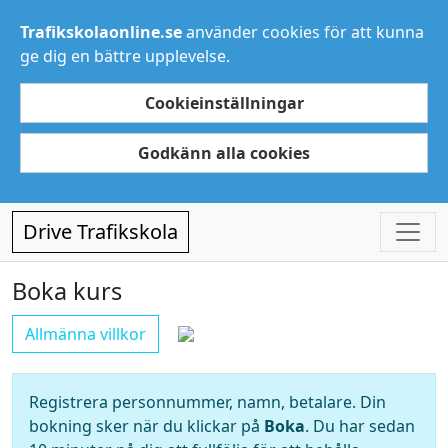
Trafikskolaonline.se
använder cookies för att kunna
ge dig en bättre upplevelse.
Cookieinställningar
Godkänn alla cookies
Drive Trafikskola
Boka kurs
Allmänna villkor
Registrera personnummer, namn, betalare. Din
bokning sker när du klickar på
Boka
. Du har sedan