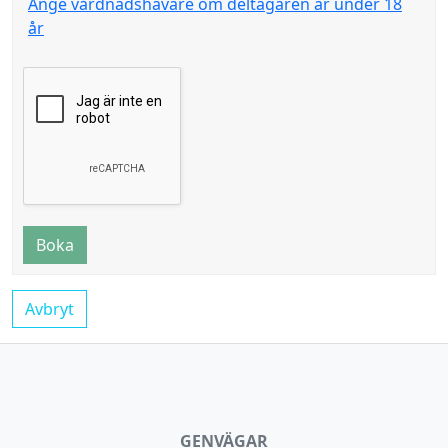
Ange vårdnadshavare om deltagaren är under 18
år
Boka
Avbryt
GENVÄGAR