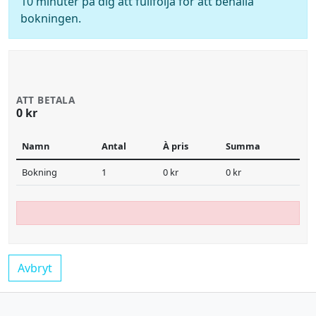
10 minuter på dig att fullfölja för att behålla
bokningen.
ATT BETALA
0 kr
Namn
Antal
À pris
Summa
Bokning
1
0 kr
0 kr
Avbryt