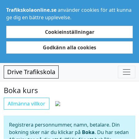
Trafikskolaonline.se
använder cookies för att kunna
ge dig en bättre upplevelse.
Cookieinställningar
Godkänn alla cookies
Drive Trafikskola
Boka kurs
Allmänna villkor
Registrera personnummer, namn, betalare. Din
bokning sker när du klickar på
Boka
. Du har sedan