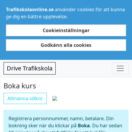
Trafikskolaonline.se
använder cookies för att kunna
ge dig en bättre upplevelse.
Cookieinställningar
Godkänn alla cookies
Drive Trafikskola
Boka kurs
Allmänna villkor
Registrera personnummer, namn, betalare. Din
bokning sker när du klickar på
Boka
. Du har sedan