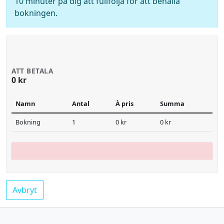
10 minuter på dig att fullfölja för att behålla
bokningen.
ATT BETALA
0 kr
Namn
Antal
À pris
Summa
Bokning
1
0 kr
0 kr
Avbryt