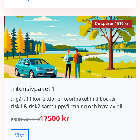
Du sparar 1510 kr
Intensivpaket 1
Ingår: 11 körlektioner, teoripaket inkl.böcker,
risk1 & risk2 samt uppvärmning och hyra av bil
inför körprov.
17500 kr
19010 kr
PRIS
Visa