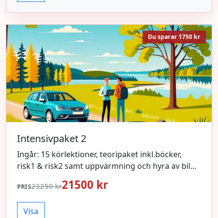
Du sparar 1750 kr
Intensivpaket 2
Ingår: 15 körlektioner, teoripaket inkl.böcker,
risk1 & risk2 samt uppvärmning och hyra av bil
inför körprov.
21500 kr
23250 kr
PRIS
Visa