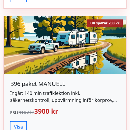
Du sparar 200 kr
B96 paket MANUELL
Ingår: 140 min trafiklektion inkl.
säkerhetskontroll, uppvärmning inför körprov,
hyra av ekipage vid körprov.
3900 kr
4100 kr
PRIS
Visa