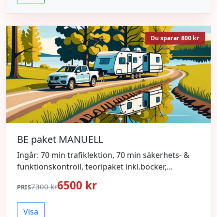
Du sparar 800 kr
BE paket MANUELL
Ingår: 70 min trafiklektion, 70 min säkerhets- &
funktionskontroll, teoripaket inkl.böcker,
uppvärmning inför körprov, hyra av ekipage vid
6500 kr
7300 kr
PRIS
körprov.
Visa