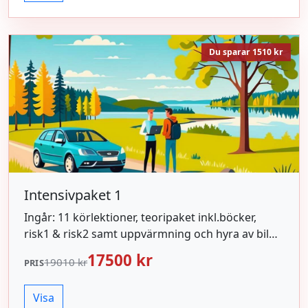
Du sparar 1510 kr
Intensivpaket 1
Ingår: 11 körlektioner, teoripaket inkl.böcker,
risk1 & risk2 samt uppvärmning och hyra av bil
inför körprov.
17500 kr
19010 kr
PRIS
Visa