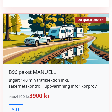
Du sparar 200 kr
B96 paket MANUELL
Ingår: 140 min trafiklektion inkl.
säkerhetskontroll, uppvärmning inför körprov,
hyra av ekipage vid körprov.
3900 kr
4100 kr
PRIS
Visa