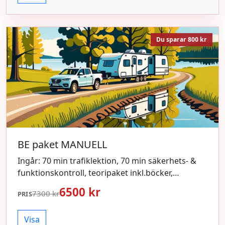
Du sparar 800 kr
BE paket MANUELL
Ingår: 70 min trafiklektion, 70 min säkerhets- &
funktionskontroll, teoripaket inkl.böcker,
uppvärmning inför körprov, hyra av ekipage vid
6500 kr
7300 kr
PRIS
körprov.
Visa