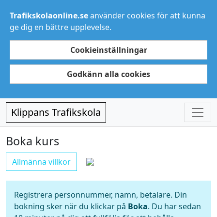
Trafikskolaonline.se
använder cookies för att kunna
ge dig en bättre upplevelse.
Cookieinställningar
Godkänn alla cookies
Klippans Trafikskola
Boka kurs
Allmänna villkor
Registrera personnummer, namn, betalare. Din
bokning sker när du klickar på
Boka
. Du har sedan