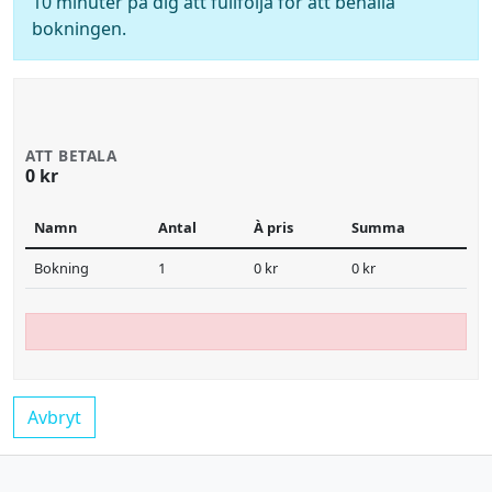
10 minuter på dig att fullfölja för att behålla
bokningen.
ATT BETALA
0 kr
Namn
Antal
À pris
Summa
Bokning
1
0 kr
0 kr
Avbryt