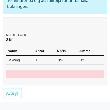
10 minuter på dig att fullfölja för att behålla
bokningen.
ATT BETALA
0 kr
Namn
Antal
À pris
Summa
Bokning
1
0 kr
0 kr
Avbryt