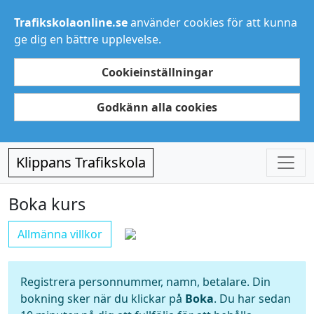
Trafikskolaonline.se
använder cookies för att kunna
ge dig en bättre upplevelse.
Cookieinställningar
Godkänn alla cookies
Klippans Trafikskola
Boka kurs
Allmänna villkor
Registrera personnummer, namn, betalare. Din
bokning sker när du klickar på
Boka
. Du har sedan