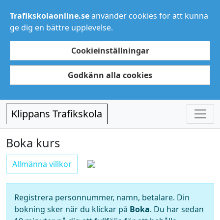
Trafikskolaonline.se
använder cookies för att kunna
ge dig en bättre upplevelse.
Cookieinställningar
Godkänn alla cookies
Klippans Trafikskola
Boka kurs
Allmänna villkor
Registrera personnummer, namn, betalare. Din
bokning sker när du klickar på
Boka
. Du har sedan