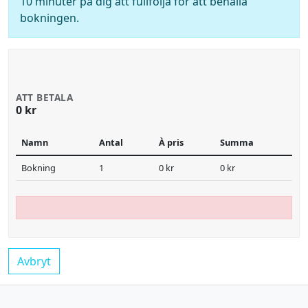
10 minuter på dig att fullfölja för att behålla
bokningen.
ATT BETALA
0 kr
Namn
Antal
À pris
Summa
Bokning
1
0 kr
0 kr
Avbryt