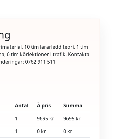
ing
rimaterial, 10 tim lärarledd teori, 1 tim
 6 tim körlektioner i trafik. Kontakta
nderingar: 0762 911 511
Antal
À pris
Summa
1
9695 kr
9695 kr
1
0 kr
0 kr