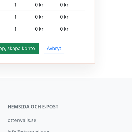
1
0 kr
0 kr
1
0 kr
0 kr
1
0 kr
0 kr
öp, skapa konto
Avbryt
HEMSIDA OCH E-POST
otterwalls.se
info@otterwalls.se