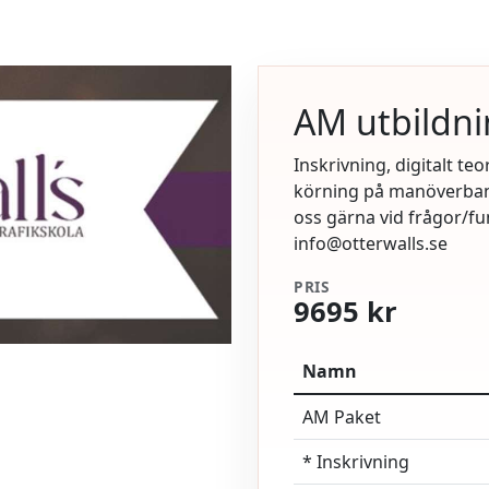
AM utbildn
Inskrivning, digitalt teo
körning på manöverbana,
oss gärna vid frågor/fu
info@otterwalls.se
PRIS
9695 kr
Namn
AM Paket
* Inskrivning