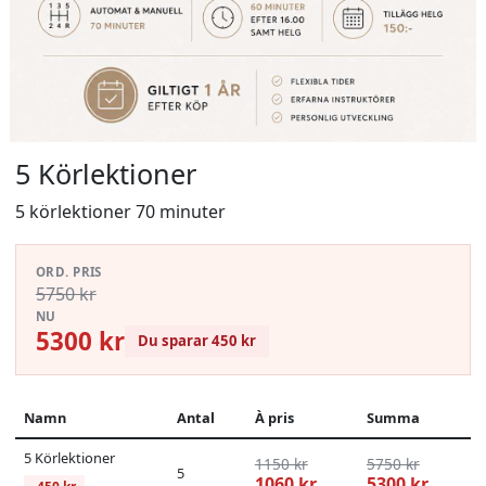
5 Körlektioner
5 körlektioner 70 minuter
ORD. PRIS
5750 kr
NU
5300 kr
Du sparar 450 kr
Namn
Antal
À pris
Summa
5 Körlektioner
1150 kr
5750 kr
5
1060 kr
5300 kr