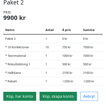
Paket 2
PRIS
9900 kr
Namn
Antal
À pris
Summa
Paket 2
1
0 kr
0 kr
* 10 Körlektioner
10
750 kr
7500 kr
* Teorimaterial
1
1000 kr
1000 kr
* Riskutbildning 1
1
500 kr
500 kr
* Halkbana
1
2100 kr
2100 kr
* Rabatt
1
-1200 kr
-1200 kr
Köp, har konto
Köp, skapa konto
Avbryt