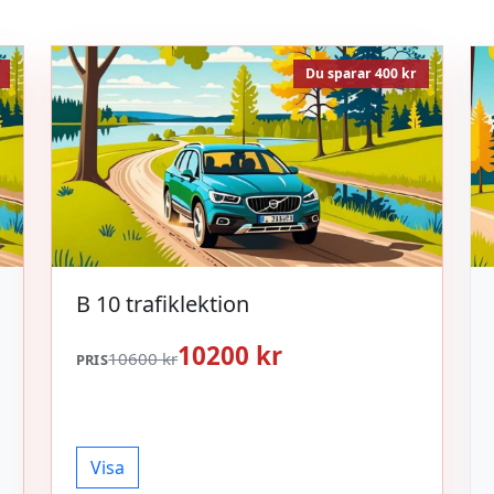
Du sparar 400 kr
B 10 trafiklektion
10200 kr
10600 kr
PRIS
Visa