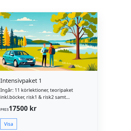
Intensivpaket 1
Ingår: 11 körlektioner, teoripaket
inkl.böcker, risk1 & risk2 samt
uppvärmning och hyra av bil inför
17500 kr
PRIS
körprov.
Visa