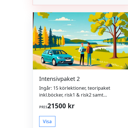
Intensivpaket 2
Ingår: 15 körlektioner, teoripaket
inkl.böcker, risk1 & risk2 samt
uppvärmning och hyra av bil inför
21500 kr
PRIS
körprov.
Visa