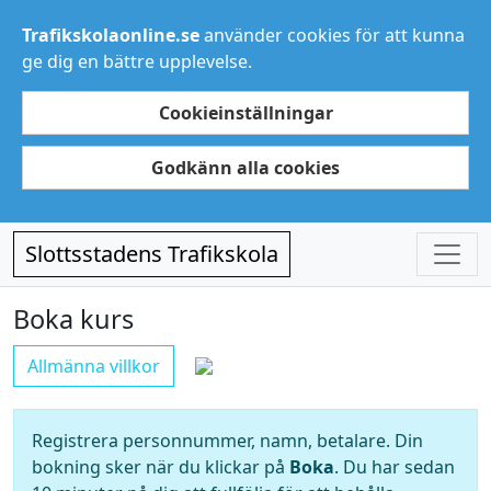
Trafikskolaonline.se
använder cookies för att kunna
ge dig en bättre upplevelse.
Cookieinställningar
Godkänn alla cookies
Slottsstadens Trafikskola
Boka kurs
Allmänna villkor
Registrera personnummer, namn, betalare. Din
bokning sker när du klickar på
Boka
. Du har sedan