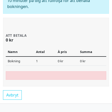
10 minuter på dig att fullfölja för att behålla
bokningen.
ATT BETALA
0 kr
Namn
Antal
À pris
Summa
Bokning
1
0 kr
0 kr
Avbryt